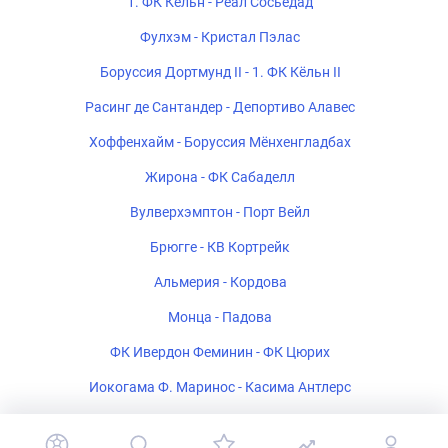
1. ФК Кёльн - Реал Сосьедад
Фулхэм - Кристал Пэлас
Боруссия Дортмунд II - 1. ФК Кёльн II
Расинг де Сантандер - Депортиво Алавес
Хоффенхайм - Боруссия Мёнхенгладбах
Жирона - ФК Сабаделл
Вулверхэмптон - Порт Вейл
Брюгге - КВ Кортрейк
Альмерия - Кордова
Монца - Падова
ФК Ивердон Феминин - ФК Цюрих
Иокогама Ф. Маринос - Касима Антлерс
Полония Варшава - Рух Хожув