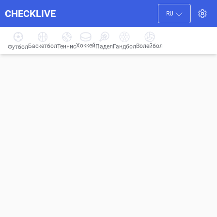
CHECKLIVE
RU
Хоккей
Баскетбол
Волейбол
Гандбол
Теннис
Падел
Футбол