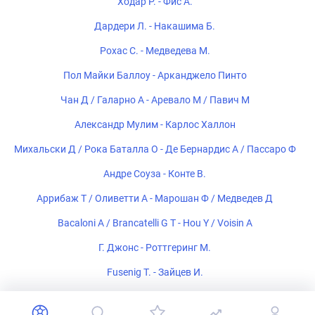
Ходар Р. - Фис А.
Дардери Л. - Накашима Б.
Рохас С. - Медведева М.
Пол Майки Баллоу - Арканджело Пинто
Чан Д / Галарно А - Аревало М / Павич М
Александр Мулим - Карлос Халлон
Михальски Д / Рока Баталла О - Де Бернардис А / Пассаро Ф
Андре Соуза - Конте В.
Аррибаж Т / Оливетти А - Марошан Ф / Медведев Д
Bacaloni A / Brancatelli G T - Hou Y / Voisin A
Г. Джонс - Роттгеринг М.
Fusenig T. - Зайцев И.
Ниттманн Й. - Пел С.