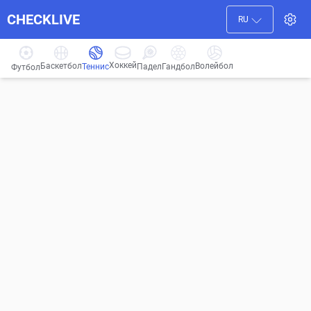
CHECKLIVE
RU
Хоккей
Баскетбол
Волейбол
Гандбол
Теннис
Падел
Футбол