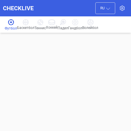
CHECKLIVE
RU
Хоккей
Баскетбол
Волейбол
Гандбол
Теннис
Падел
Футбол