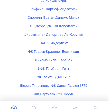
Аякс - Шелбурн
Бенфика - Харт оф Мидлотиан
Спортинг Брага - Динамо Минск
ФК Дебрецен - ФК Копенгаген
Фиорентина - Депортиво Ла-Корунья
ПАОК - Андерлехт
ФК Градец-Кралове - Бешикташ
Динамо Киев - Карабах
ИФК Гётеборг - Гент
ФК Твенте - ДАК 1904
Шериф Тирасполь - ФК Санкт-Галлен 1879
ФК Партизан - ФК Тобол
Богемиан - ФК Мидтьюлланн