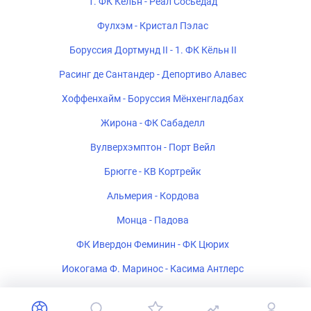
1. ФК Кёльн - Реал Сосьедад
Фулхэм - Кристал Пэлас
Боруссия Дортмунд II - 1. ФК Кёльн II
Расинг де Сантандер - Депортиво Алавес
Хоффенхайм - Боруссия Мёнхенгладбах
Жирона - ФК Сабаделл
Вулверхэмптон - Порт Вейл
Брюгге - КВ Кортрейк
Альмерия - Кордова
Монца - Падова
ФК Ивердон Феминин - ФК Цюрих
Иокогама Ф. Маринос - Касима Антлерс
Полония Варшава - Рух Хожув