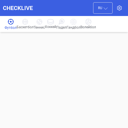
CHECKLIVE
RU
Хоккей
Баскетбол
Волейбол
Гандбол
Теннис
Падел
Футбол