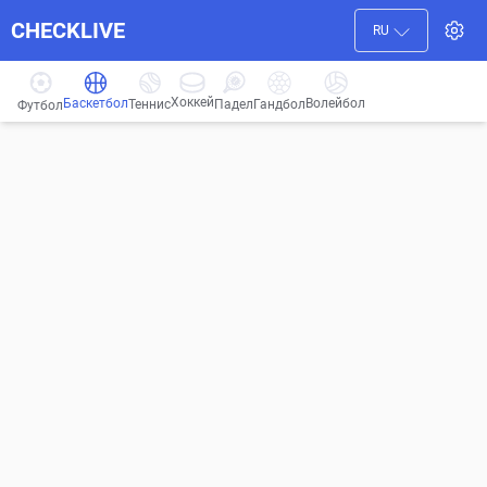
CHECKLIVE
RU
Хоккей
Баскетбол
Волейбол
Гандбол
Теннис
Падел
Футбол