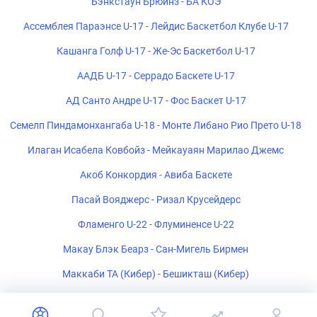
Бэнкстаун Брюинз - БА КОЭ
Ассемблея Параэнсе U-17 - Лейдис Баскетбол Клубе U-17
Кашанга Голф U-17 - Же-Эс Баскетбол U-17
ААДБ U-17 - Серрадо Баскете U-17
АД Санто Андре U-17 - Фос Баскет U-17
Семелп Пиндамонхангаба U-18 - Монте Либано Рио Прето U-18
Илаган Исабела Ковбойз - Мейкауаян Марилао Джемс
Акоб Конкордия - Авиба Баскете
Пасай Вояджерс - Ризал Крусейдерс
Фламенго U-22 - Флуминенсе U-22
Макау Блэк Беарз - Сан-Мигель Бирмен
Маккаби ТА (Кибер) - Бешикташ (Кибер)
Црвена Звезда (Кибер) - Бешикташ (Кибер)