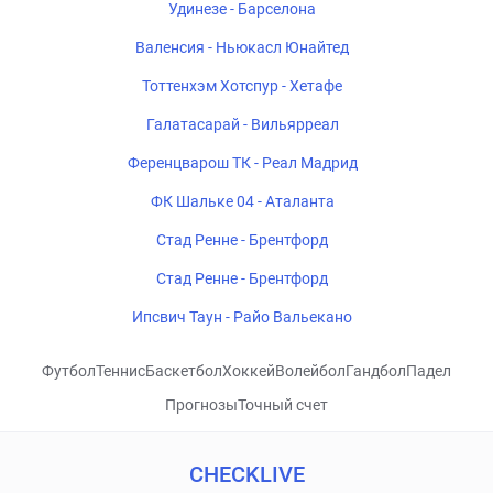
Удинезе - Барселона
Валенсия - Ньюкасл Юнайтед
Тоттенхэм Хотспур - Хетафе
Галатасарай - Вильярреал
Ференцварош ТК - Реал Мадрид
ФК Шальке 04 - Аталанта
Стад Ренне - Брентфорд
Стад Ренне - Брентфорд
Ипсвич Таун - Райо Вальекано
Футбол
Теннис
Баскетбол
Хоккей
Волейбол
Гандбол
Падел
Прогнозы
Точный счет
CHECKLIVE