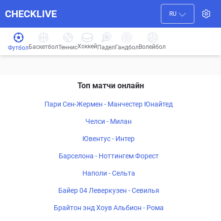
CHECKLIVE
RU
Хоккей
Баскетбол
Волейбол
Гандбол
Теннис
Падел
Футбол
Топ матчи онлайн
Пари Сен-Жермен - Манчестер Юнайтед
Челси - Милан
Ювентус - Интер
Барселона - Ноттингем Форест
Наполи - Сельта
Байер 04 Леверкузен - Севилья
Брайтон энд Хоув Альбион - Рома