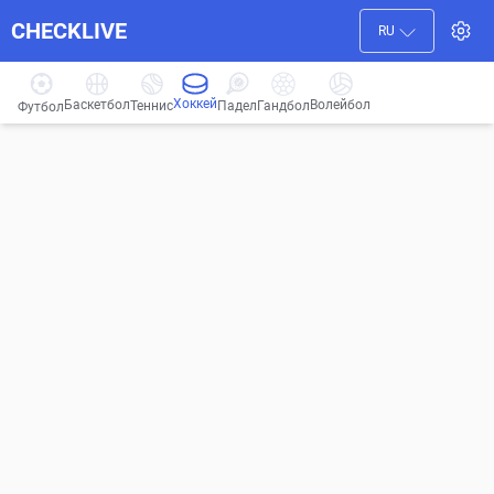
CHECKLIVE
RU
Хоккей
Баскетбол
Волейбол
Гандбол
Теннис
Падел
Футбол