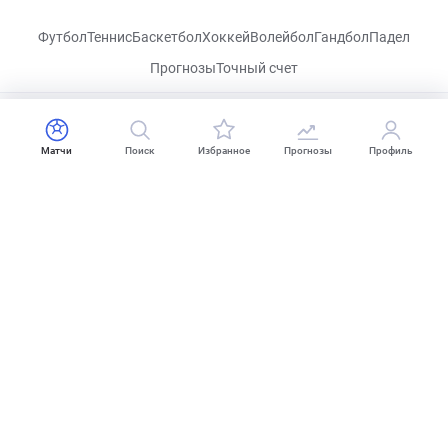
Футбол
Теннис
Баскетбол
Хоккей
Волейбол
Гандбол
Падел
Прогнозы
Точный счет
CHECKLIVE
Матчи
Поиск
Избранное
Прогнозы
Профиль
Посетить
VK
Прогнозы
Капперы
Фрибеты
Школа ставок
Букмекеры
Политика конфиденциальности
Поддержка
18+
Когда пропадает удовольствие - остановись!
2026 CHECKLIVE — Все права защищены.