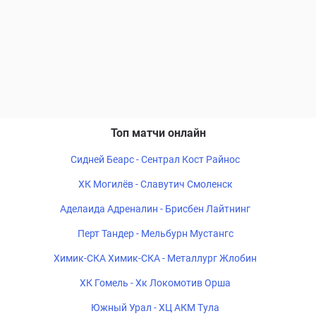
Топ матчи онлайн
Сидней Беарс - Сентрал Кост Райнос
ХК Могилёв - Славутич Смоленск
Аделаида Адреналин - Брисбен Лайтнинг
Перт Тандер - Мельбурн Мустангс
Химик-СКА Химик-СКА - Металлург Жлобин
ХК Гомель - Хк Локомотив Орша
Южный Урал - ХЦ АКМ Тула