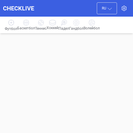
CHECKLIVE
RU
Хоккей
Баскетбол
Волейбол
Гандбол
Теннис
Падел
Футбол