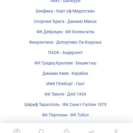
Аякс - Шелбурн
Бенфика - Харт оф Мидлотиан
Спортинг Брага - Динамо Минск
ФК Дебрецен - ФК Копенгаген
Фиорентина - Депортиво Ла-Корунья
ПАОК - Андерлехт
ФК Градец-Кралове - Бешикташ
Динамо Киев - Карабах
ИФК Гётеборг - Гент
ФК Твенте - ДАК 1904
Шериф Тирасполь - ФК Санкт-Галлен 1879
ФК Партизан - ФК Тобол
Богемиан - ФК Мидтьюлланн