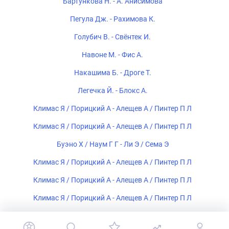
Бартункова Н. - А. Анисимова
Пегула Дж. - Рахимова К.
Голубич В. - Свёнтек И.
Навоне М. - Фис А.
Накашима Б. - Дроге Т.
Легечка Й. - Блокс А.
Климас Я / Порицкий А - Алещев А / Пинтер П Л
Климас Я / Порицкий А - Алещев А / Пинтер П Л
Буэно Х / Наум Г Г - Ли Э / Сема Э
Климас Я / Порицкий А - Алещев А / Пинтер П Л
Климас Я / Порицкий А - Алещев А / Пинтер П Л
Климас Я / Порицкий А - Алещев А / Пинтер П Л
Климас Я / Порицкий А - Алещев А / Пинтер П Л