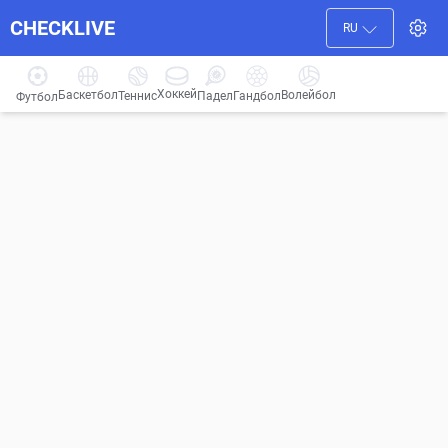
CHECKLIVE
RU
Хоккей
Баскетбол
Волейбол
Гандбол
Теннис
Падел
Футбол