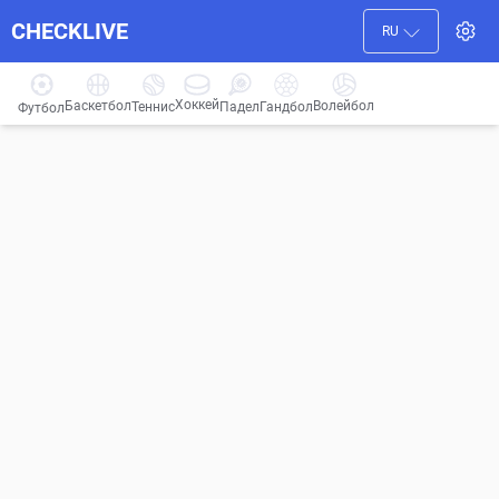
CHECKLIVE
RU
Хоккей
Баскетбол
Волейбол
Гандбол
Теннис
Падел
Футбол