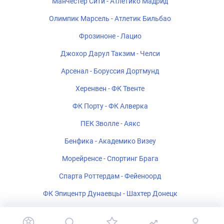
Манчестер Сити - Атлетико Мадрид
Олимпик Марсель - Атлетик Бильбао
Фрозиноне - Лацио
Джохор Дарул Такзим - Челси
Арсенал - Боруссия Дортмунд
Херенвен - ФК Твенте
ФК Порту - ФК Алверка
ПЕК Зволле - Аякс
Бенфика - Академико Визеу
Морейренсе - Спортинг Брага
Спарта Роттердам - Фейеноорд
ФК Эпицентр Дунаевцы - Шахтер Донецк
Мансфилд Таун - Шеффилд Юнайтед