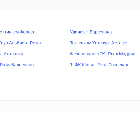
Ноттингем Форест
Удинезе - Барселона
Хоув Альбион - Рома
Тоттенхэм Хотспур - Хетафе
 - Аталанта
Ференцварош ТК - Реал Мадрид
- Райо Вальекано
1. ФК Кёльн - Реал Сосьедад
ставок
Букмекеры
Политика конфиденциальности
Поддерж