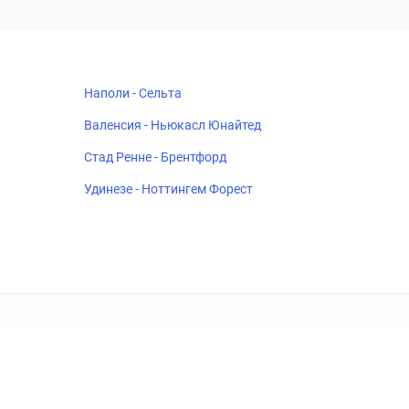
Наполи - Сельта
Валенсия - Ньюкасл Юнайтед
Стад Ренне - Брентфорд
Удинезе - Ноттингем Форест
18+
Когда пропадает удовольствие - остановись!
ка