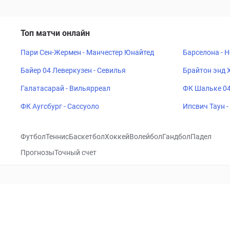
Топ матчи онлайн
Пари Сен-Жермен - Манчестер Юнайтед
Барселона - 
Байер 04 Леверкузен - Севилья
Брайтон энд 
Галатасарай - Вильярреал
ФК Шальке 04
ФК Аугсбург - Сассуоло
Ипсвич Таун 
Футбол
Теннис
Баскетбол
Хоккей
Волейбол
Гандбол
Падел
Прогнозы
Точный счет
Посетить
VK
CHECKLIVE
Прогнозы
Капперы
Фрибеты
Школа 