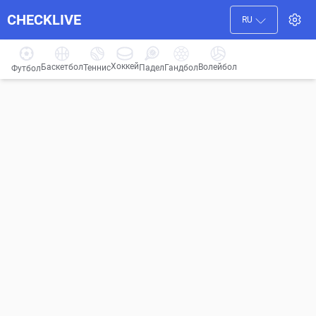
CHECKLIVE
RU
Хоккей
Баскетбол
Волейбол
Гандбол
Теннис
Падел
Футбол