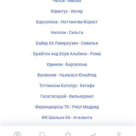
Челси - Милан
Ювентус - Интер
Барселона - Ноттингем Форест
Наполи - Сельта
Байер 04 Леверкузен - Севилья
Брайтон энд Хоув Альбион - Рома
Удинезе - Барселона
Валенсия - Ньюкасл Юнайтед
Тоттенхэм Хотспур - Хетафе
Галатасарай - Вильярреал
Ференцварош ТК - Реал Мадрид
ФК Шальке 04 - Аталанта
Стад Ренне - Брентфорд