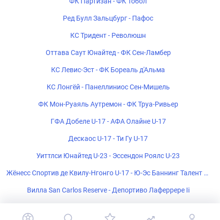
ФК Партизан - ФК Тобол
Ред Булл Зальцбург - Пафос
КС Тридент - Революшн
Оттава Саут Юнайтед - ФК Сен-Ламбер
КС Левис-Эст - ФК Бореаль д'Альма
КС Лонгёй - Панеллиниос Сен-Мишель
ФК Мон-Руаяль Аутремон - ФК Труа-Ривьер
ГФА Добеле U-17 - АФА Олайне U-17
Дескаос U-17 - Ти Гу U-17
Уиттлси Юнайтед U-23 - Эссендон Роялс U-23
Жёнесс Спортив де Квилу-Нгонго U-17 - Ю-Эс Баннинг Талент U-
17
Вилла San Carlos Reserve - Депортиво Лаферрере Ii
ЧС Ультра U-17 - ФК Пати U-17