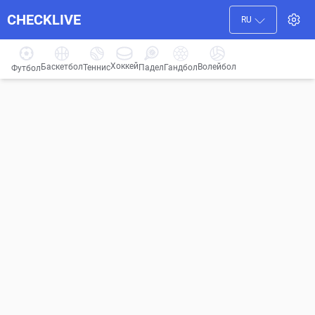
CHECKLIVE
RU
Хоккей
Баскетбол
Волейбол
Гандбол
Теннис
Падел
Футбол