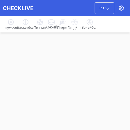
CHECKLIVE
RU
Хоккей
Баскетбол
Волейбол
Гандбол
Теннис
Падел
Футбол