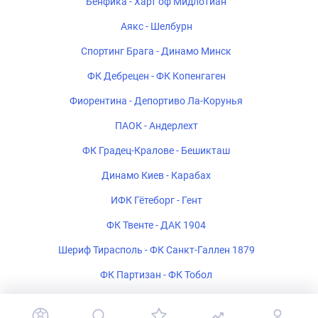
Бенфика - Харт оф Мидлотиан
Аякс - Шелбурн
Спортинг Брага - Динамо Минск
ФК Дебрецен - ФК Копенгаген
Фиорентина - Депортиво Ла-Корунья
ПАОК - Андерлехт
ФК Градец-Кралове - Бешикташ
Динамо Киев - Карабах
ИФК Гётеборг - Гент
ФК Твенте - ДАК 1904
Шериф Тирасполь - ФК Санкт-Галлен 1879
ФК Партизан - ФК Тобол
Богемиан - ФК Мидтьюлланн