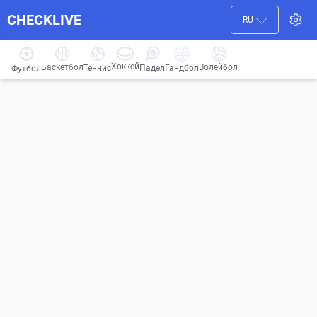
CHECKLIVE
RU
Хоккей
Баскетбол
Волейбол
Гандбол
Теннис
Падел
Футбол