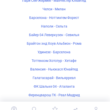
Пари Сен-Жермен - Манчестер Юнайтед
Челси - Милан
Барселона - Ноттингем Форест
Наполи - Сельта
Байер 04 Леверкузен - Севилья
Брайтон энд Хоув Альбион - Рома
Удинезе - Барселона
Тоттенхэм Хотспур - Хетафе
Валенсия - Ньюкасл Юнайтед
Галатасарай - Вильярреал
ФК Шальке 04 - Аталанта
Ференцварош ТК - Реал Мадрид
Стад Ренне - Брентфорд