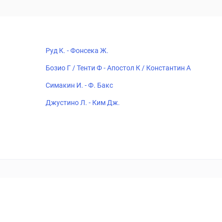
Руд К. - Фонсека Ж.
Бозио Г / Тенти Ф - Апостол К / Константин А
Симакин И. - Ф. Бакс
Джустино Л. - Ким Дж.
18+
Когда пропадает удовольствие - остановись!
ка