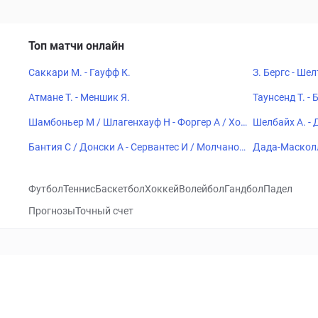
Топ матчи онлайн
Саккари М. - Гауфф К.
З. Бергс - Шел
Атмане Т. - Меншик Я.
Таунсенд Т. - 
Шамбоньер М / Шлагенхауф Н - Форгер А / Хоб
Шелбайх А. -
лел Э
Бантия С / Донски А - Сервантес И / Молчанов
Дада-Масколл 
Д
и А
Футбол
Теннис
Баскетбол
Хоккей
Волейбол
Гандбол
Падел
Прогнозы
Точный счет
Посетить
VK
CHECKLIVE
Прогнозы
Капперы
Фрибеты
Школа 