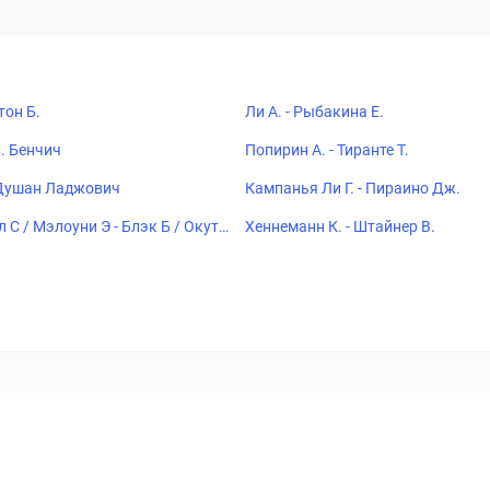
тон Б.
Ли А. - Рыбакина Е.
Б. Бенчич
Попирин А. - Тиранте Т.
 Душан Ладжович
Кампанья Ли Г. - Пираино Дж.
С / Мэлоуни Э - Блэк Б / Окутой
Хеннеманн К. - Штайнер В.
ставок
Букмекеры
Политика конфиденциальности
Поддерж