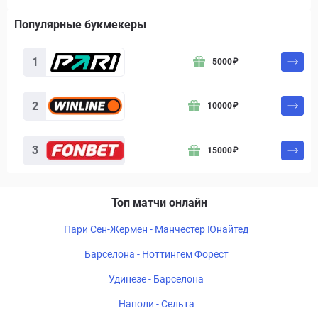
Популярные букмекеры
Букмекер
Бонус
Действие
1
5000
₽
2
10000
₽
3
15000
₽
Топ матчи онлайн
Пари Сен-Жермен - Манчестер Юнайтед
Барселона - Ноттингем Форест
Удинезе - Барселона
Наполи - Сельта