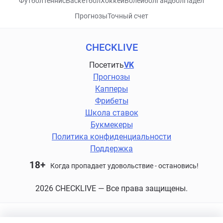
Футбол
Теннис
Баскетбол
Хоккей
Волейбол
Гандбол
Падел
Прогнозы
Точный счет
CHECKLIVE
Посетить
VK
Прогнозы
Капперы
Фрибеты
Школа ставок
Букмекеры
Политика конфиденциальности
Поддержка
18+
Когда пропадает удовольствие - остановись!
2026 CHECKLIVE — Все права защищены.