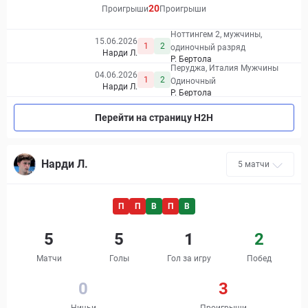
2
0
Проигрыши
Проигрыши
Ноттингем 2, мужчины,
15.06.2026
1
2
одиночный разряд
Нарди Л.
Р. Бертола
Перуджа, Италия Мужчины
04.06.2026
1
2
Одиночный
Нарди Л.
Р. Бертола
Перейти на страницу H2H
Нарди Л.
5 матчи
П
П
В
П
В
5
5
1
2
Матчи
Голы
Гол за игру
Побед
0
3