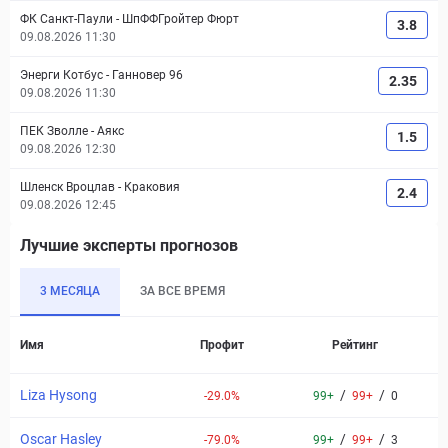
ФК Санкт-Паули
-
ШпФФГройтер Фюрт
3.8
09.08.2026 11:30
Энерги Котбус
-
Ганновер 96
2.35
09.08.2026 11:30
ПЕК Зволле
-
Аякс
1.5
09.08.2026 12:30
Шленск Вроцлав
-
Краковия
2.4
09.08.2026 12:45
Лучшие эксперты прогнозов
3 МЕСЯЦА
ЗА ВСЕ ВРЕМЯ
Имя
Профит
Рейтинг
Liza
Hysong
/
/
99+
99+
0
-29.0
%
Oscar
Hasley
/
/
99+
99+
3
-79.0
%