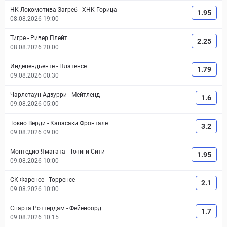
НК Локомотива Загреб
-
ХНК Горица
1.95
08.08.2026 19:00
Тигре
-
Ривер Плейт
2.25
08.08.2026 20:00
Индепендьенте
-
Платенсе
1.79
09.08.2026 00:30
Чарлстаун Адзурри
-
Мейтленд
1.6
09.08.2026 05:00
Токио Верди
-
Кавасаки Фронтале
3.2
09.08.2026 09:00
Монтедио Ямагата
-
Тотиги Сити
1.95
09.08.2026 10:00
СК Фаренсе
-
Торренсе
2.1
09.08.2026 10:00
Спарта Роттердам
-
Фейеноорд
1.7
09.08.2026 10:15