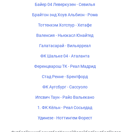
Байер 04 Леверкузен - Севилья
Брайтон энд Хоув Альбион - Рома
Тоттенхэм Хотспур - Хетафе
Валенсия - Ньюкасл Юнайтед
Галатасарай - Вильярреал
ФК Шальке 04 - Аталанта
Ференцварош ТК - Реал Мадрид
Стад Ренне - Брентфорд
ФК Аугсбург - Сассуоло
Ипсвич Таун - Райо Вальекано
1. ФК Кёльн - Реал Сосьедад
Удинезе - Ноттингем Форест