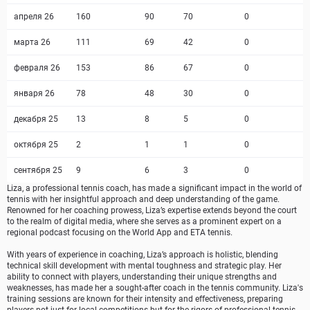
апреля 26
160
90
70
0
марта 26
111
69
42
0
февраля 26
153
86
67
0
января 26
78
48
30
0
декабря 25
13
8
5
0
октября 25
2
1
1
0
сентября 25
9
6
3
0
Liza, a professional tennis coach, has made a significant impact in the world of
tennis with her insightful approach and deep understanding of the game.
Renowned for her coaching prowess, Liza’s expertise extends beyond the court
to the realm of digital media, where she serves as a prominent expert on a
regional podcast focusing on the World App and ETA tennis.
With years of experience in coaching, Liza’s approach is holistic, blending
technical skill development with mental toughness and strategic play. Her
ability to connect with players, understanding their unique strengths and
weaknesses, has made her a sought-after coach in the tennis community. Liza's
training sessions are known for their intensity and effectiveness, preparing