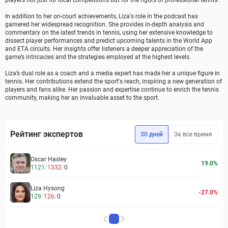
players not just for local competitions but for the rigors of professional tennis.
In addition to her on-court achievements, Liza's role in the podcast has
garnered her widespread recognition. She provides in-depth analysis and
commentary on the latest trends in tennis, using her extensive knowledge to
dissect player performances and predict upcoming talents in the World App
and ETA circuits. Her insights offer listeners a deeper appreciation of the
game’s intricacies and the strategies employed at the highest levels.
Liza’s dual role as a coach and a media expert has made her a unique figure in
tennis. Her contributions extend the sport's reach, inspiring a new generation of
players and fans alike. Her passion and expertise continue to enrich the tennis
community, making her an invaluable asset to the sport.
Рейтинг экспертов
30 дней
За все время
Oscar
Hasley
19.0
%
1121
/
1332
/
0
Liza
Hysong
-27.0
%
129
/
126
/
0
1