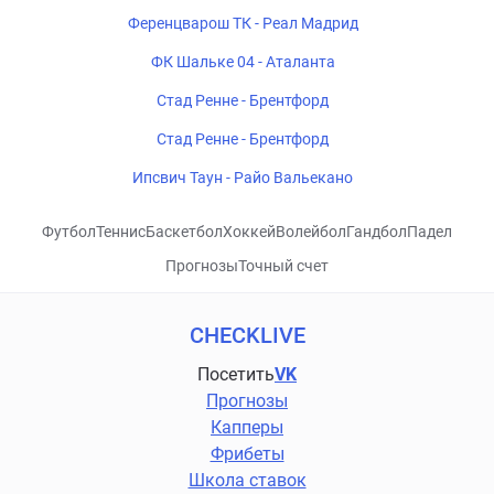
Ференцварош ТК - Реал Мадрид
ФК Шальке 04 - Аталанта
Стад Ренне - Брентфорд
Стад Ренне - Брентфорд
Ипсвич Таун - Райо Вальекано
Футбол
Теннис
Баскетбол
Хоккей
Волейбол
Гандбол
Падел
Прогнозы
Точный счет
CHECKLIVE
Посетить
VK
Прогнозы
Капперы
Фрибеты
Школа ставок