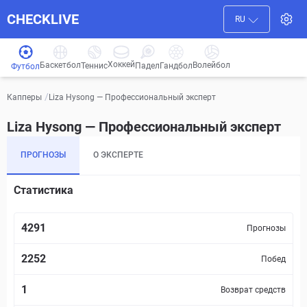
CHECKLIVE
RU
Хоккей
Баскетбол
Волейбол
Гандбол
Теннис
Падел
Футбол
/
Liza Hysong — Профессиональный эксперт
Капперы
Liza Hysong — Профессиональный эксперт
ПРОГНОЗЫ
О ЭКСПЕРТЕ
Статистика
4291
Прогнозы
2252
Побед
1
Возврат средств