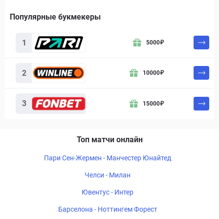
Популярные букмекеры
Букмекер
Бонус
Действие
1
5000
₽
2
10000
₽
3
15000
₽
Топ матчи онлайн
Пари Сен-Жермен - Манчестер Юнайтед
Челси - Милан
Ювентус - Интер
Барселона - Ноттингем Форест