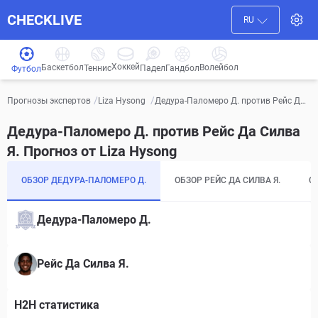
CHECKLIVE
RU
Хоккей
Баскетбол
Волейбол
Гандбол
Теннис
Падел
Футбол
/
/
Дедура-Паломеро Д. против Рейс Да
Прогнозы экспертов
Liza Hysong
Силва Я. Прогноз и ставки, 04.06.2026
| CheckLive
Дедура-Паломеро Д. против Рейс Да Силва
Я. Прогноз от Liza Hysong
ОБЗОР ДЕДУРА-ПАЛОМЕРО Д.
ОБЗОР РЕЙС ДА СИЛВА Я.
С
Дедура-Паломеро Д.
Рейс Да Силва Я.
H2H статистика