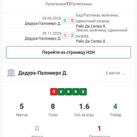
1
1
Проигрыши
Проигрыши
Бад-Раппенау, мужчины,
04.06.2026
2
0
одиночный разряд
Дедура-Паломеро Д.
Рейс Да Силва Я.
Темуко, мужчины, одиночный
28.11.2024
1
2
разряд
Дедура-Паломеро Д.
Рейс Да Силва Я.
Перейти на страницу H2H
Дедура-Паломеро Д.
5 матчи
П
В
В
В
В
5
8
1.6
4
Матчи
Голы
Гол за игру
Побед
0
1