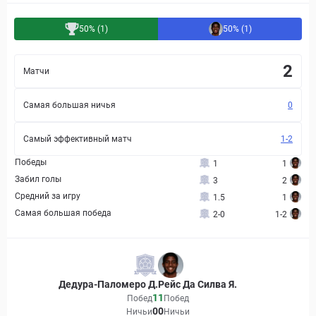
50% (1)
50% (1)
2
Матчи
Самая большая ничья
0
Самый эффективный матч
1-2
Победы
1
1
Забил голы
3
2
Средний за игру
1.5
1
Самая большая победа
2-0
1-2
Дедура-Паломеро Д.
Рейс Да Силва Я.
1
1
Побед
Побед
0
0
Ничьи
Ничьи