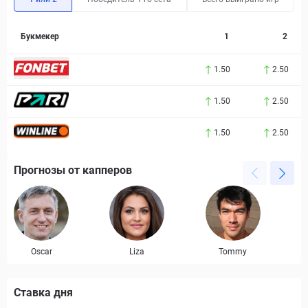
Букмекер
1
2
1.50
2.50
1.50
2.50
1.50
2.50
Прогнозы от капперов
Oscar
Liza
Tommy
Ставка дня