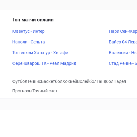
Топ матчи онлайн
Ювентус - Интер
Пари Сен-Жер
Наполи - Сельта
Байер 04 Леве
Тоттенхэм Хотспур - Хетафе
Валенсия - Н
Ференцварош ТК - Реал Мадрид
Стад Ренне -
Футбол
Теннис
Баскетбол
Хоккей
Волейбол
Гандбол
Падел
Прогнозы
Точный счет
Посетить
VK
CHECKLIVE
Прогнозы
Капперы
Фрибеты
Школа 