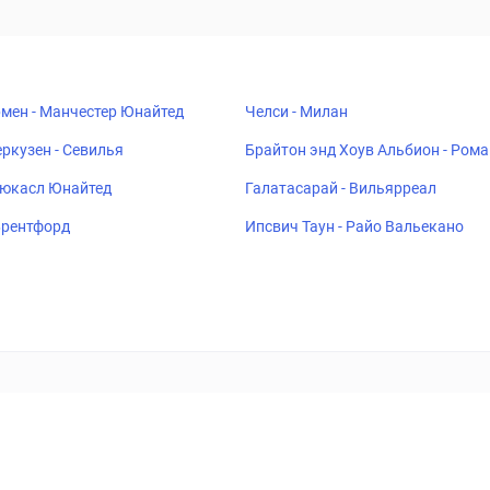
мен - Манчестер Юнайтед
Челси - Милан
ркузен - Севилья
Брайтон энд Хоув Альбион - Рома
ьюкасл Юнайтед
Галатасарай - Вильярреал
 Брентфорд
Ипсвич Таун - Райо Вальекано
ставок
Букмекеры
Политика конфиденциальности
Поддерж