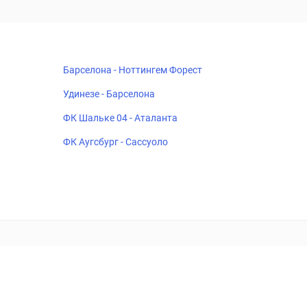
Барселона - Ноттингем Форест
Удинезе - Барселона
ФК Шальке 04 - Аталанта
ФК Аугсбург - Сассуоло
18+
Когда пропадает удовольствие - остановись!
ка