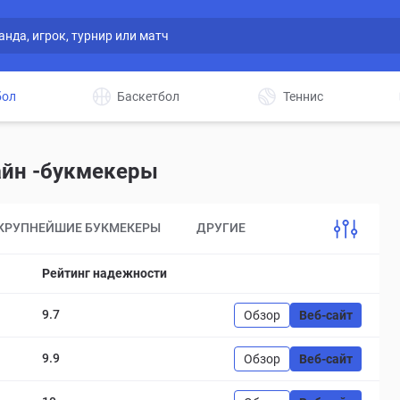
бол
Баскетбол
Теннис
айн -букмекеры
КРУПНЕЙШИЕ БУКМЕКЕРЫ
ДРУГИЕ
Рейтинг надежности
9.7
Обзор
Веб-сайт
9.9
Обзор
Веб-сайт