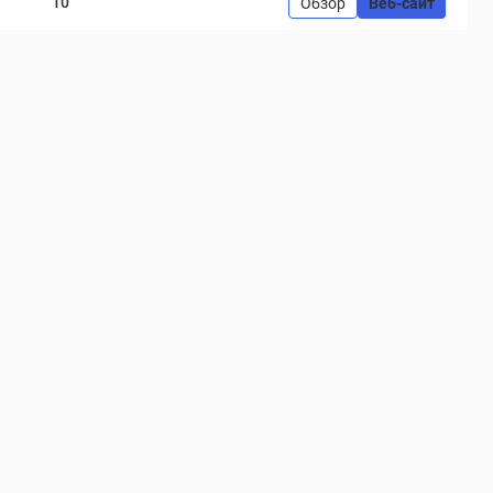
10
Обзор
Веб-сайт