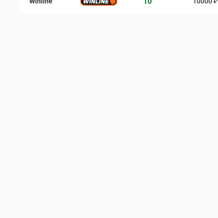
10
Winline
10000 ₽