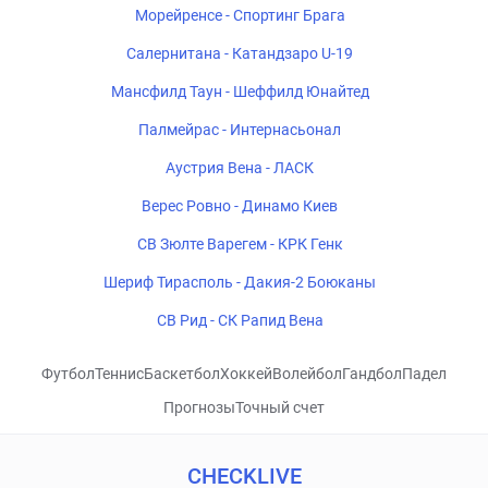
Морейренсе - Спортинг Брага
Салернитана - Катандзаро U-19
Мансфилд Таун - Шеффилд Юнайтед
Палмейрас - Интернасьонал
Аустрия Вена - ЛАСК
Верес Ровно - Динамо Киев
СВ Зюлте Варегем - КРК Генк
Шериф Тирасполь - Дакия-2 Боюканы
СВ Рид - СК Рапид Вена
Футбол
Теннис
Баскетбол
Хоккей
Волейбол
Гандбол
Падел
Прогнозы
Точный счет
CHECKLIVE