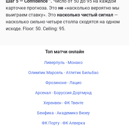
Шаг 5 — Confidence™.
Число от 50 до 95 на каждой
карточке прогноза. Это
не
«насколько вероятно мы
выиграем ставку». Это
насколько чистый сигнал
—
насколько сильно четыре столпа сходятся на одном
исходе. Floor: 50. Ceiling: 95.
Топ матчи онлайн
Ливерпуль - Монако
Олимпик Марсель - Атлетик Бильбао
Фрозиноне - Лацио
Арсенал - Боруссия Дортмунд
Херенвен - ФК Твенте
Бенфика - Академико Визеу
ФК Порту - ФК Алверка