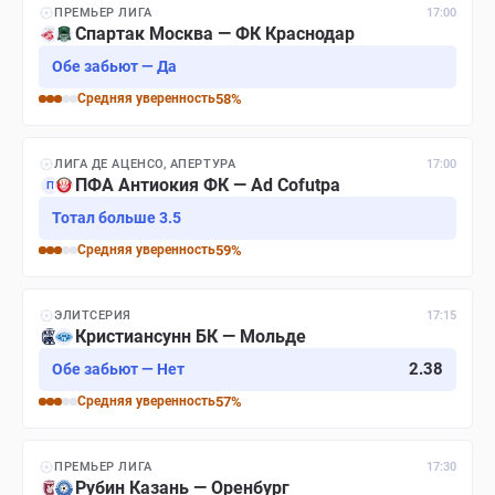
ПРЕМЬЕР ЛИГА
17:00
Спартак Москва — ФК Краснодар
Обе забьют — Да
Средняя
уверенность
58
%
ЛИГА ДЕ АЦЕНСО, АПЕРТУРА
17:00
ПФА Антиокия ФК — Ad Cofutpa
П
Тотал больше 3.5
Средняя
уверенность
59
%
ЭЛИТСЕРИЯ
17:15
Кристиансунн БК — Мольде
2.38
Обе забьют — Нет
Средняя
уверенность
57
%
ПРЕМЬЕР ЛИГА
17:30
Рубин Казань — Оренбург