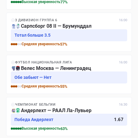
Высокая
уверенность
77
%
3 ДИВИЗИОН ГРУППА 6
16:00
Сарпсборг 08 II — Брумунддал
Тотал больше 3.5
Средняя
уверенность
57
%
ФУТБОЛ НАЦИОНАЛЬНАЯ ЛИГА
16:00
Велес Москва — Ленинградец
Обе забьют — Нет
Средняя
уверенность
55
%
ЧЕМПИОНАТ БЕЛЬГИИ
16:30
Андерлехт — РААЛ Ла-Лувьер
1.67
Победа Андерлехт
Высокая
уверенность
63
%