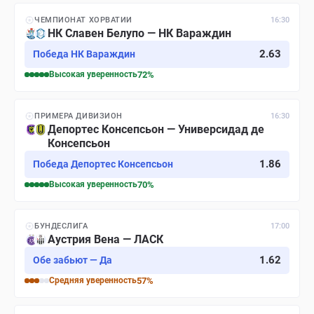
ЧЕМПИОНАТ ХОРВАТИИ
16:30
НК Славен Белупо — НК Вараждин
2.63
Победа НК Вараждин
Высокая
уверенность
72
%
ПРИМЕРА ДИВИЗИОН
16:30
Депортес Консепсьон — Универсидад де
Консепсьон
1.86
Победа Депортес Консепсьон
Высокая
уверенность
70
%
БУНДЕСЛИГА
17:00
Аустрия Вена — ЛАСК
1.62
Обе забьют — Да
Средняя
уверенность
57
%