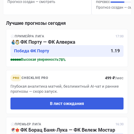
Прогноз создан — смотреть
ПЕРЕВЕС
Прогноз создан — см
Лучшие прогнозы сегодня
ПРИМЕЙРА ЛИГА
17:00
ФК Порту — ФК Алверка
1.19
Победа ФК Порту
Высокая
уверенность
78
%
499 ₽
/мес
CHECKLIVE PRO
PRO
Глубокая аналитика матчей, безлимитный AI-чат и ранние
прогнозы — скоро запуск.
В лист ожидания
ПРЕМЬЕР ЛИГА
16:30
ФК Борац Баня-Лука — ФК Вележ Мостар