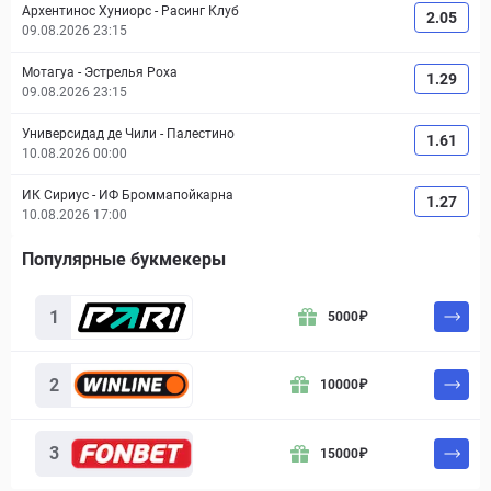
Архентинос Хуниорс
-
Расинг Клуб
2.05
09.08.2026 23:15
Мотагуа
-
Эстрелья Роха
1.29
09.08.2026 23:15
Универсидад де Чили
-
Палестино
1.61
10.08.2026 00:00
ИК Сириус
-
ИФ Броммапойкарна
1.27
10.08.2026 17:00
Популярные букмекеры
Букмекер
Бонус
Действие
1
5000
₽
2
10000
₽
3
15000
₽