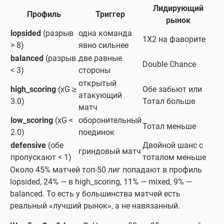
Лидирующий
Профиль
Триггер
рынок
lopsided
(разрыв
одна команда
1X2 на фаворите
> 8)
явно сильнее
balanced
(разрыв
две равные
Double Chance
< 3)
стороны
открытый
high_scoring
(xG ≥
Обе забьют или
атакующий
3.0)
Тотал больше
матч
low_scoring
(xG <
оборонительный
Тотал меньше
2.0)
поединок
defensive
(обе
Двойной шанс с
гриндовый матч
пропускают < 1)
тоталом меньше
Около 45% матчей топ-50 лиг попадают в профиль
lopsided, 24% — в high_scoring, 11% — mixed, 9% —
balanced. То есть у большинства матчей есть
реальный «лучший рынок», а не навязанный.