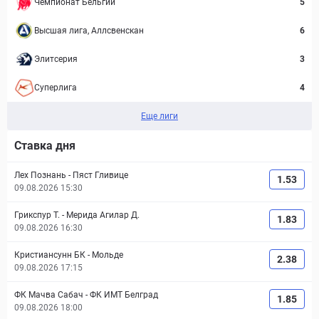
Чемпионат Бельгии
5
Высшая лига, Аллсвенскан
6
Элитсерия
3
Суперлига
4
Еще лиги
Ставка дня
Лех Познань
-
Пяст Гливице
1.53
09.08.2026 15:30
Грикспур Т.
-
Мерида Агилар Д.
1.83
09.08.2026 16:30
Кристиансунн БК
-
Мольде
2.38
09.08.2026 17:15
ФК Мачва Сабач
-
ФК ИМТ Белград
1.85
09.08.2026 18:00