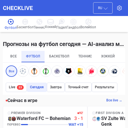
CHECKLIVE
RU
Хоккей
Баскетбол
Волейбол
Гандбол
Теннис
Падел
Футбол
Прогнозы на футбол сегодня — AI-анализ матчей воскресенье, 9 августа 2026 г.
ВСЕ
ФУТБОЛ
БАСКЕТБОЛ
ТЕННИС
ХОККЕЙ
П
Все
Live
Сегодня
Завтра
Точный счет
Результаты
23
Сейчас в игре
Все live →
PREMIER DIVISION
92′
FIRST DIVISION A
Waterford FC
—
Bohemian
3
-
1
SV Zulte Wa
Genk
WAT
+
15
ПЕРЕВЕС