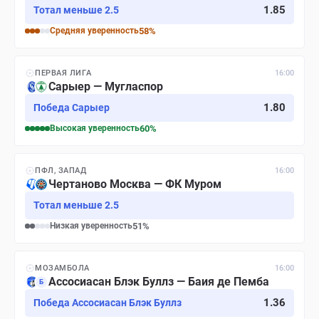
1.85
Тотал меньше 2.5
Средняя
уверенность
58
%
ПЕРВАЯ ЛИГА
16:00
Сарыер — Мугласпор
1.80
Победа Сарыер
Высокая
уверенность
60
%
ПФЛ, ЗАПАД
16:00
Чертаново Москва — ФК Муром
Тотал меньше 2.5
Низкая
уверенность
51
%
МОЗАМБОЛА
16:00
Ассосиасан Блэк Буллз — Баия де Пемба
Б
1.36
Победа Ассосиасан Блэк Буллз