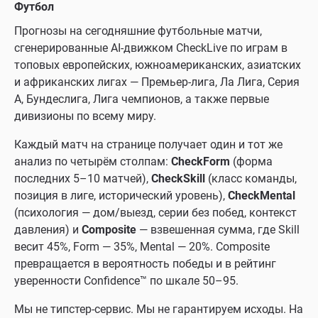
Футбол
Прогнозы на сегодняшние футбольные матчи,
сгенерированные AI-движком CheckLive по играм в
топовых европейских, южноамериканских, азиатских
и африканских лигах — Премьер-лига, Ла Лига, Серия
A, Бундеслига, Лига чемпионов, а также первые
дивизионы по всему миру.
Каждый матч на странице получает один и тот же
анализ по четырём столпам:
CheckForm
(форма
последних 5–10 матчей),
CheckSkill
(класс команды,
позиция в лиге, исторический уровень),
CheckMental
(психология — дом/выезд, серии без побед, контекст
давления) и
Composite
— взвешенная сумма, где Skill
весит 45%, Form — 35%, Mental — 20%. Composite
превращается в вероятность победы и в рейтинг
уверенности Confidence™ по шкале 50–95.
Мы не типстер-сервис. Мы не гарантируем исходы. На