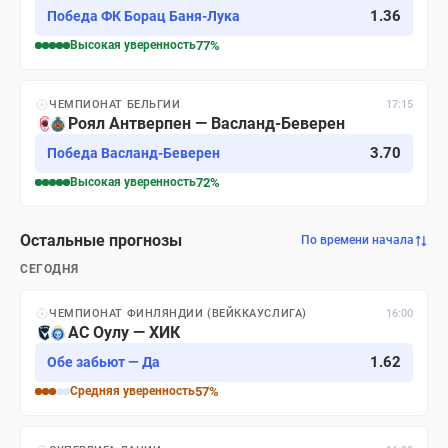
1.36
Победа ФК Борац Баня-Лука
Высокая
уверенность
77
%
ЧЕМПИОНАТ БЕЛЬГИИ
17:15
Роял Антверпен — Васланд-Беверен
3.70
Победа Васланд-Беверен
Высокая
уверенность
72
%
Остальные прогнозы
По времени начала
СЕГОДНЯ
ЧЕМПИОНАТ ФИНЛЯНДИИ (ВЕЙККАУСЛИГА)
16:00
АС Оулу — ХИК
1.62
Обе забьют — Да
Средняя
уверенность
57
%