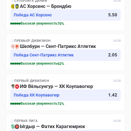
СУПЕРЛИГА ДАНИИ
16:00
АС Хорсенс — Брондбю
5.50
Победа АС Хорсенс
Высокая
уверенность
70
%
ПРЕМЬЕР ДИВИЗИОН
16:00
Шелбурн — Сент-Патрикс Атлетик
2.05
Победа Сент-Патрикс Атлетик
Высокая
уверенность
62
%
ПЕРВЫЙ ДИВИЗИОН
16:00
ИФ Вёльсунгур — ХК Коупавогюр
1.42
Победа ХК Коупавогюр
Высокая
уверенность
72
%
ПЕРВАЯ ЛИГА
16:00
Ыгдыр — Фатих Карагюмрюк