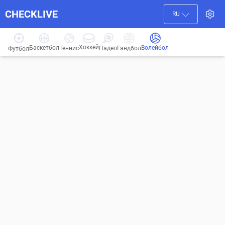
CHECKLIVE
RU
Хоккей
Баскетбол
Волейбол
Гандбол
Теннис
Падел
Футбол