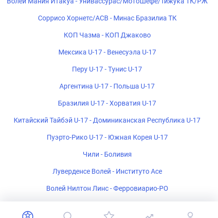
Волей Мания Итакуа - Унивассурас/МотоШефе/Тижука ТК/РЖ
Соррисо Хорнетс/АСВ - Минас Бразилиа ТК
КОП Чазма - КОП Джаково
Мексика U-17 - Венесуэла U-17
Перу U-17 - Тунис U-17
Аргентина U-17 - Польша U-17
Бразилия U-17 - Хорватия U-17
Китайский Тайбэй U-17 - Доминиканская Республика U-17
Пуэрто-Рико U-17 - Южная Корея U-17
Чили - Боливия
Луверденсе Волей - Институто Асе
Волей Нилтон Линс - Ферровиарио-РО
Форти Алианса Волейбол - Азул Мания Волей