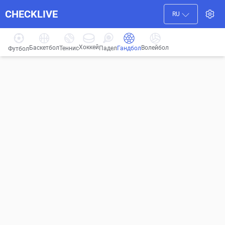
CHECKLIVE
RU
Хоккей
Баскетбол
Волейбол
Гандбол
Теннис
Падел
Футбол