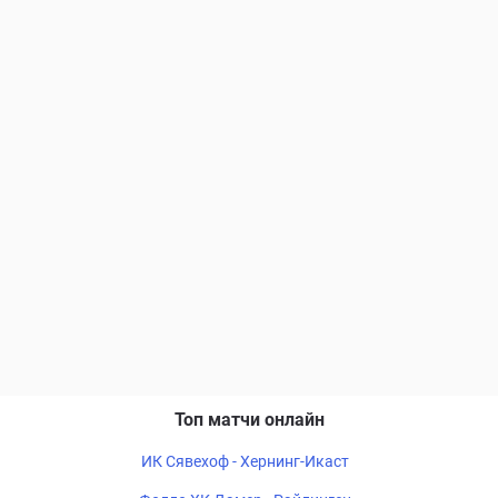
Топ матчи онлайн
ИК Сявехоф - Хернинг-Икаст