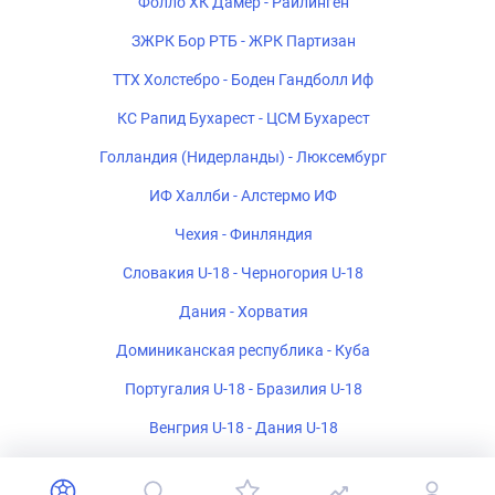
Фолло ХК Дамер - Райлинген
ЗЖРК Бор РТБ - ЖРК Партизан
ТТХ Холстебро - Боден Гандболл Иф
КС Рапид Бухарест - ЦСМ Бухарест
Голландия (Нидерланды) - Люксембург
ИФ Халлби - Алстермо ИФ
Чехия - Финляндия
Словакия U-18 - Черногория U-18
Дания - Хорватия
Доминиканская республика - Куба
Португалия U-18 - Бразилия U-18
Венгрия U-18 - Дания U-18
Исландия - Германия