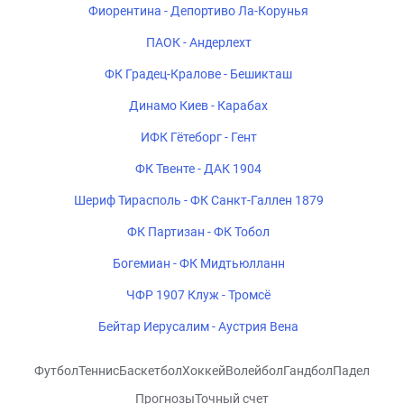
Фиорентина - Депортиво Ла-Корунья
ПАОК - Андерлехт
ФК Градец-Кралове - Бешикташ
Динамо Киев - Карабах
ИФК Гётеборг - Гент
ФК Твенте - ДАК 1904
Шериф Тирасполь - ФК Санкт-Галлен 1879
ФК Партизан - ФК Тобол
Богемиан - ФК Мидтьюлланн
ЧФР 1907 Клуж - Тромсё
Бейтар Иерусалим - Аустрия Вена
Футбол
Теннис
Баскетбол
Хоккей
Волейбол
Гандбол
Падел
Прогнозы
Точный счет