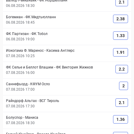
Валюр Рейкьявик
-
ФК Норшелланн
2.1
06.08.2026 18:30
Богемиан
-
ФК Мидтьюлланн
2.38
06.08.2026 18:45
ФК Партизан
-
ФК Тобол
1.33
06.08.2026 19:00
Иокогама Ф. Маринос
-
Касима Антлерс
1.91
07.08.2026 10:25
ФК Селье и Беллот Влашим
-
ФК Виктория Жижков
2.2
07.08.2026 16:00
Саннефьорд
-
КФУМ Осло
2
07.08.2026 17:00
Райндорф Альтах
-
ВСГ Тироль
2.1
07.08.2026 17:30
Болуспор
-
Маниса
1.36
07.08.2026 18:30