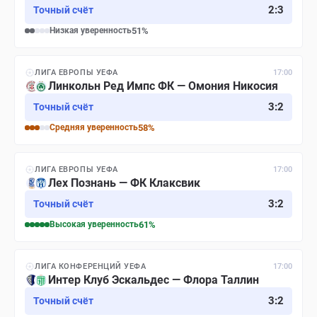
2
:
3
Точный счёт
Низкая
уверенность
51
%
ЛИГА ЕВРОПЫ УЕФА
17:00
Линкольн Ред Импс ФК — Омония Никосия
3
:
2
Точный счёт
Средняя
уверенность
58
%
ЛИГА ЕВРОПЫ УЕФА
17:00
Лех Познань — ФК Клаксвик
3
:
2
Точный счёт
Высокая
уверенность
61
%
ЛИГА КОНФЕРЕНЦИЙ УЕФА
17:00
Интер Клуб Эскальдес — Флора Таллин
3
:
2
Точный счёт