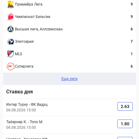
Примейра Лига
9
Чемпионат Бельгии
9
Высшая лига, Аллсвенскан
6
Элитсерия
7
MLS
1
Суперлига
6
Еще лиги
Ставка дня
Интер Турку
-
ФК Вадуц
2.63
06.08.2026 15:00
Табернер К.
-
Топо М.
1.80
06.08.2026 15:00