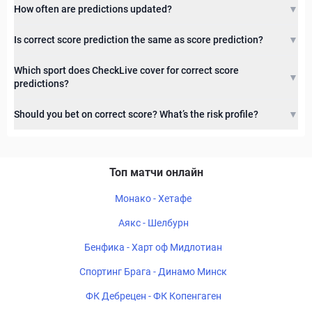
How often are predictions updated?
▼
Is correct score prediction the same as score prediction?
▼
Which sport does CheckLive cover for correct score
▼
predictions?
Should you bet on correct score? What’s the risk profile?
▼
Топ матчи онлайн
Монако - Хетафе
Аякс - Шелбурн
Бенфика - Харт оф Мидлотиан
Спортинг Брага - Динамо Минск
ФК Дебрецен - ФК Копенгаген