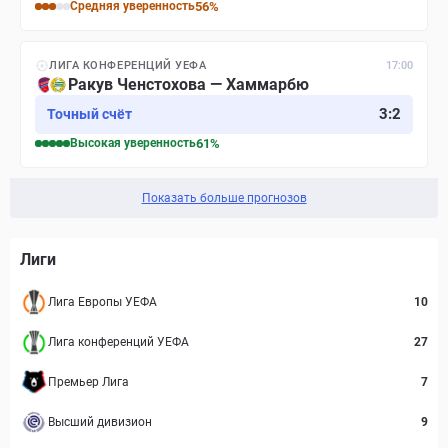
Средняя
уверенность
56
%
ЛИГА КОНФЕРЕНЦИЙ УЕФА
17:00
Ракув Ченстохова — Хаммарбю
3
:
2
Точный счёт
Высокая
уверенность
61
%
Показать больше прогнозов
Лиги
Лига Европы УЕФА
10
Лига конференций УЕФА
27
Премьер Лига
7
Высший дивизион
9