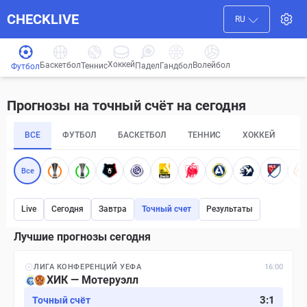
CHECKLIVE
RU
Хоккей
Баскетбол
Волейбол
Гандбол
Теннис
Падел
Футбол
Прогнозы на точный счёт на сегодня
ВСЕ
ФУТБОЛ
БАСКЕТБОЛ
ТЕННИС
ХОККЕЙ
П
Все
Live
Сегодня
Завтра
Точный счет
Результаты
Лучшие прогнозы сегодня
ЛИГА КОНФЕРЕНЦИЙ УЕФА
16:00
ХИК — Мотеруэлл
3
:
1
Точный счёт