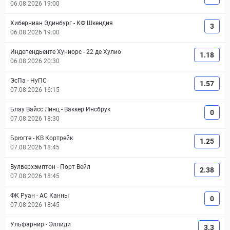
06.08.2026 19:00
Хиберниан Эдинбург
-
КФ Шкендия
3
06.08.2026 19:00
Индепендьенте Хуниорс
-
22 де Хулио
1.18
06.08.2026 20:30
ЭсПа
-
НуПС
1.57
07.08.2026 16:15
Блау Вайсс Линц
-
Ваккер Инсбрук
0
07.08.2026 18:30
Брюгге
-
КВ Кортрейк
1.25
07.08.2026 18:45
Вулверхэмптон
-
Порт Вейл
2.38
07.08.2026 18:45
ФК Руан
-
АС Канны
0
07.08.2026 18:45
Ульфарнир
-
Эллиди
3.3