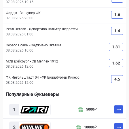
07.08.2026 19:15
Фордж
-
Ванкувер ФК
1.6
07.08.2026 23:00
Реал Эстели
-
Депортиво Вальтер Ферретти
1.4
08.08.2026 01:00
Сересо Осака
-
Фаджиано Окаяма
1.81
08.08.2026 10:00
МСВ Дуйсбург
-
СВ Меппен 1912
1.62
08.08.2026 12:00
ФК Ингольштадт 04
-
ФК Вюрцбургер Кикерс
4.5
08.08.2026 12:00
Популярные букмекеры
Букмекер
Бонус
Действие
1
5000
₽
2
10000
₽