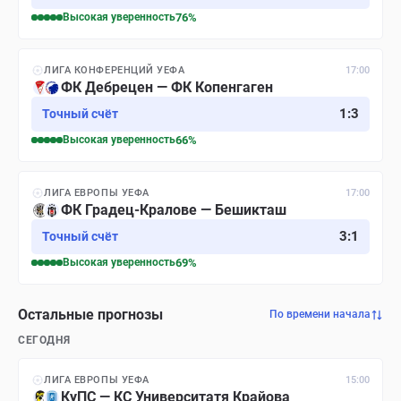
Высокая
уверенность
76
%
ЛИГА КОНФЕРЕНЦИЙ УЕФА
17:00
ФК Дебрецен — ФК Копенгаген
1
:
3
Точный счёт
Высокая
уверенность
66
%
ЛИГА ЕВРОПЫ УЕФА
17:00
ФК Градец-Кралове — Бешикташ
3
:
1
Точный счёт
Высокая
уверенность
69
%
Остальные прогнозы
По времени начала
СЕГОДНЯ
ЛИГА ЕВРОПЫ УЕФА
15:00
КуПС — КС Университатя Крайова