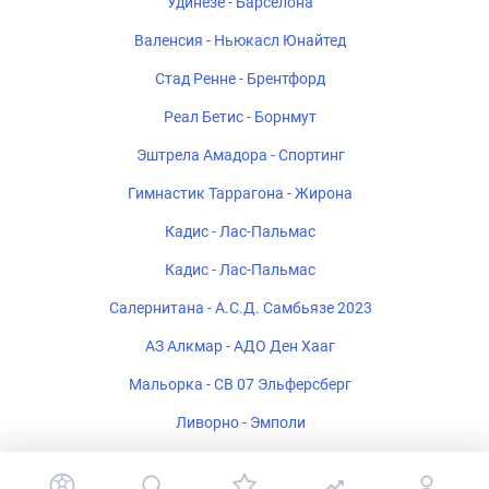
Удинезе - Барселона
Валенсия - Ньюкасл Юнайтед
Стад Ренне - Брентфорд
Реал Бетис - Борнмут
Эштрела Амадора - Спортинг
Гимнастик Таррагона - Жирона
Кадис - Лас-Пальмас
Кадис - Лас-Пальмас
Салернитана - А.С.Д. Самбьязе 2023
АЗ Алкмар - АДО Ден Хааг
Мальорка - СВ 07 Эльферсберг
Ливорно - Эмполи
Ремо - Атлетико Минейро