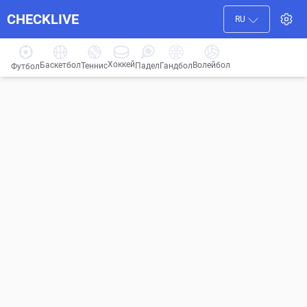
CHECKLIVE
RU
Хоккей
Баскетбол
Волейбол
Гандбол
Теннис
Падел
Футбол