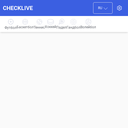
CHECKLIVE
RU
Хоккей
Баскетбол
Волейбол
Гандбол
Теннис
Падел
Футбол