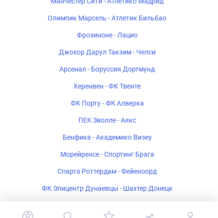
Манчестер Сити - Атлетико Мадрид
Олимпик Марсель - Атлетик Бильбао
Фрозиноне - Лацио
Джохор Дарул Такзим - Челси
Арсенал - Боруссия Дортмунд
Херенвен - ФК Твенте
ФК Порту - ФК Алверка
ПЕК Зволле - Аякс
Бенфика - Академико Визеу
Морейренсе - Спортинг Брага
Спарта Роттердам - Фейеноорд
ФК Эпицентр Дунаевцы - Шахтер Донецк
Салернитана - Катандзаро U-19