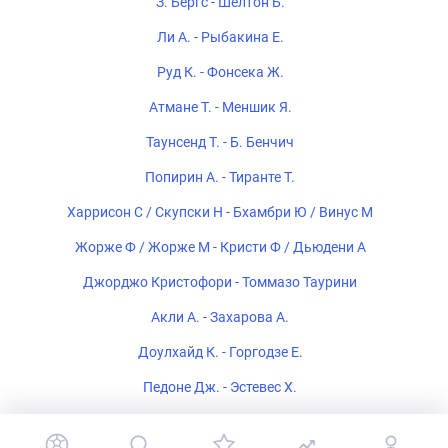
З. Бергс - Шелтон Б.
Ли А. - Рыбакина Е.
Руд К. - Фонсека Ж.
Атмане Т. - Меншик Я.
Таунсенд Т. - Б. Бенчич
Попирин А. - Тиранте Т.
Харрисон С / Скупски Н - Бхамбри Ю / Винус М
Жорже Ф / Жорже М - Кристи Ф / Дьюдени А
Джорджо Кристофори - Томмазо Таурини
Акли А. - Захарова А.
Доулхайд К. - Горгодзе Е.
Педоне Дж. - Эстевес Х.
Симон Болели / Вавассори А - Орландо Луж / Матос Р