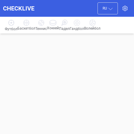
CHECKLIVE
RU
Хоккей
Баскетбол
Волейбол
Гандбол
Теннис
Падел
Футбол