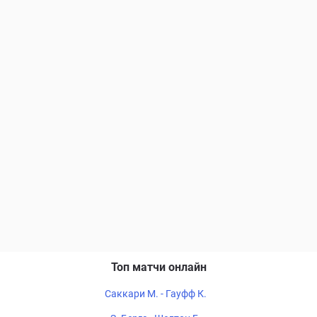
Топ матчи онлайн
Саккари М. - Гауфф К.