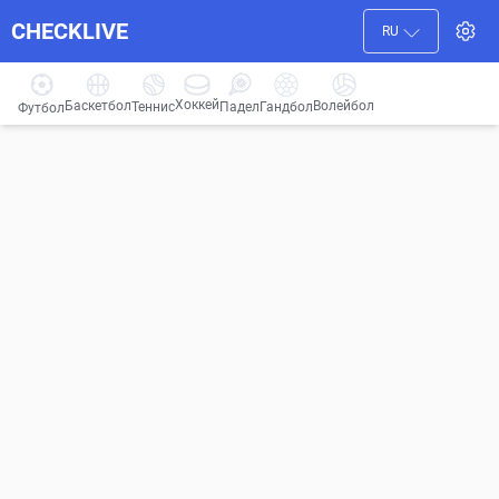
CHECKLIVE
RU
Хоккей
Баскетбол
Волейбол
Гандбол
Теннис
Падел
Футбол