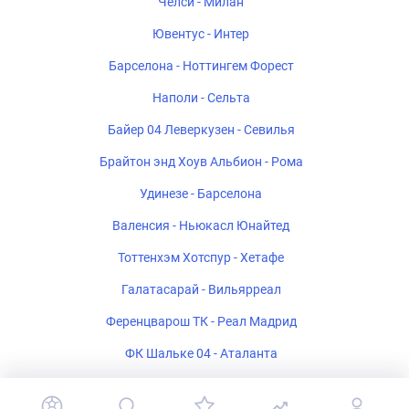
Челси - Милан
Ювентус - Интер
Барселона - Ноттингем Форест
Наполи - Сельта
Байер 04 Леверкузен - Севилья
Брайтон энд Хоув Альбион - Рома
Удинезе - Барселона
Валенсия - Ньюкасл Юнайтед
Тоттенхэм Хотспур - Хетафе
Галатасарай - Вильярреал
Ференцварош ТК - Реал Мадрид
ФК Шальке 04 - Аталанта
Стад Ренне - Брентфорд