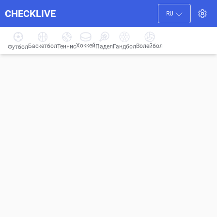
CHECKLIVE
RU
Хоккей
Баскетбол
Волейбол
Гандбол
Теннис
Падел
Футбол