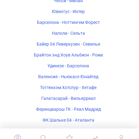
Челси - Милан
Ювентус - Интер
Барселона - Ноттингем Форест
Наполи - Сельта
Байер 04 Леверкузен - Севилья
Брайтон энд Хоув Альбион - Рома
Удинезе - Барселона
Валенсия - Ньюкасл Юнайтед
Тоттенхэм Хотспур - Хетафе
Галатасарай - Вильярреал
Ференцварош ТК - Реал Мадрид
ФК Шальке 04 - Аталанта
Стад Ренне - Брентфорд