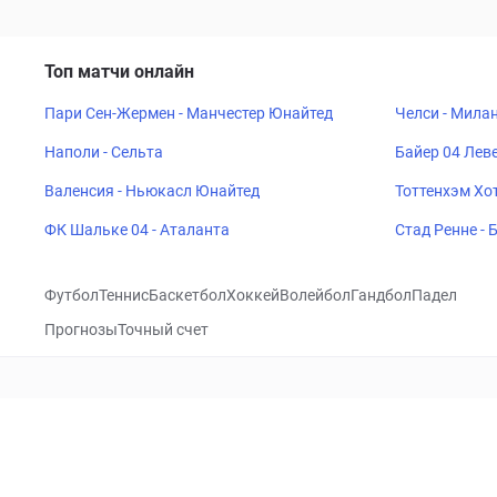
Топ матчи онлайн
Пари Сен-Жермен - Манчестер Юнайтед
Челси - Мила
Наполи - Сельта
Байер 04 Леве
Валенсия - Ньюкасл Юнайтед
Тоттенхэм Хот
ФК Шальке 04 - Аталанта
Стад Ренне -
Футбол
Теннис
Баскетбол
Хоккей
Волейбол
Гандбол
Падел
Прогнозы
Точный счет
Посетить
VK
CHECKLIVE
Прогнозы
Капперы
Фрибеты
Школа 