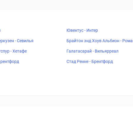
н
Ювентус - Интер
ркузен - Севилья
Брайтон энд Хоув Альбион - Рома
спур - Хетафе
Галатасарай - Вильярреал
 Брентфорд
Стад Ренне - Брентфорд
ставок
Букмекеры
Политика конфиденциальности
Поддерж