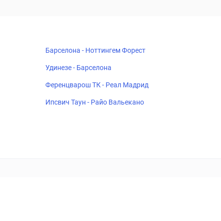
Барселона - Ноттингем Форест
Удинезе - Барселона
Ференцварош ТК - Реал Мадрид
Ипсвич Таун - Райо Вальекано
18+
Когда пропадает удовольствие - остановись!
ка