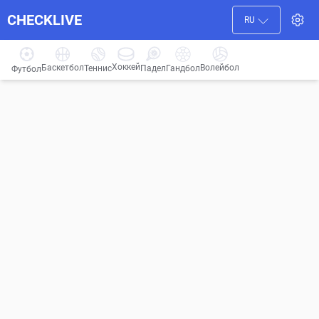
CHECKLIVE
RU
Хоккей
Баскетбол
Волейбол
Гандбол
Теннис
Падел
Футбол