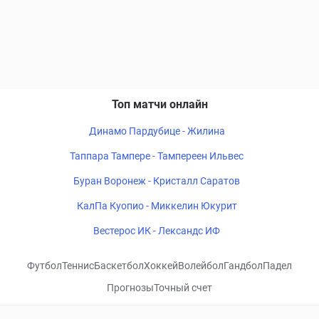
Топ матчи онлайн
Динамо Пардубице - Жилина
Таппара Тампере - Тампереен Ильвес
Буран Воронеж - Кристалл Саратов
КалПа Куопио - Миккелин Юкурит
Вестерос ИК - Лександс ИФ
Футбол
Теннис
Баскетбол
Хоккей
Волейбол
Гандбол
Падел
Прогнозы
Точный счет