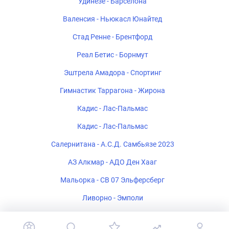
Удинезе - Барселона
Валенсия - Ньюкасл Юнайтед
Стад Ренне - Брентфорд
Реал Бетис - Борнмут
Эштрела Амадора - Спортинг
Гимнастик Таррагона - Жирона
Кадис - Лас-Пальмас
Кадис - Лас-Пальмас
Салернитана - А.С.Д. Самбьязе 2023
АЗ Алкмар - АДО Ден Хааг
Мальорка - СВ 07 Эльферсберг
Ливорно - Эмполи
Ремо - Атлетико Минейро