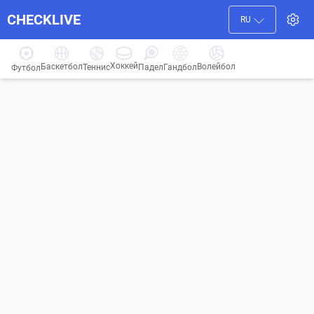
CHECKLIVE
RU
Хоккей
Баскетбол
Волейбол
Гандбол
Теннис
Падел
Футбол