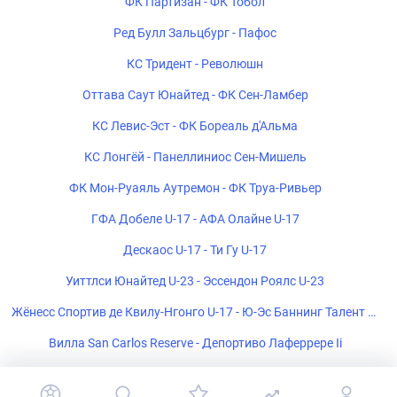
ФК Партизан - ФК Тобол
Ред Булл Зальцбург - Пафос
КС Тридент - Революшн
Оттава Саут Юнайтед - ФК Сен-Ламбер
КС Левис-Эст - ФК Бореаль д'Альма
КС Лонгёй - Панеллиниос Сен-Мишель
ФК Мон-Руаяль Аутремон - ФК Труа-Ривьер
ГФА Добеле U-17 - АФА Олайне U-17
Дескаос U-17 - Ти Гу U-17
Уиттлси Юнайтед U-23 - Эссендон Роялс U-23
Жёнесс Спортив де Квилу-Нгонго U-17 - Ю-Эс Баннинг Талент U-
17
Вилла San Carlos Reserve - Депортиво Лаферрере Ii
ЧС Ультра U-17 - ФК Пати U-17