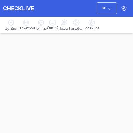
CHECKLIVE
RU
Хоккей
Баскетбол
Волейбол
Гандбол
Теннис
Падел
Футбол