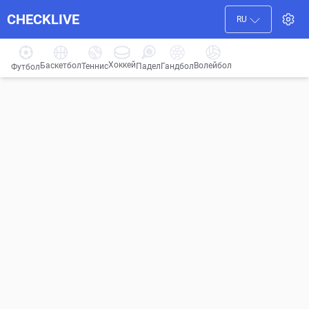
CHECKLIVE
RU
Хоккей
Баскетбол
Волейбол
Гандбол
Теннис
Падел
Футбол