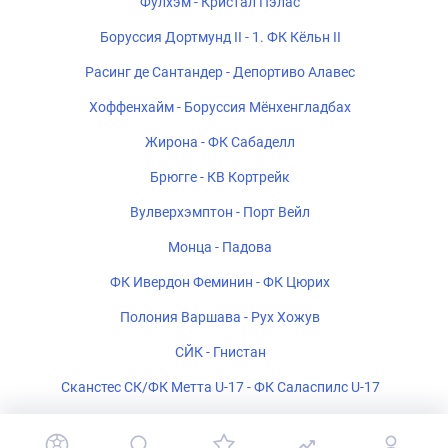
Фулхэм - Кристал Пэлас
Боруссия Дортмунд II - 1. ФК Кёльн II
Расинг де Сантандер - Депортиво Алавес
Хоффенхайм - Боруссия Мёнхенгладбах
Жирона - ФК Сабаделл
Брюгге - КВ Кортрейк
Вулверхэмптон - Порт Вейл
Монца - Падова
ФК Ивердон Феминин - ФК Цюрих
Полония Варшава - Рух Хожув
СЙК - Гнистан
Сканстес СК/ФК Метта U-17 - ФК Саласпилс U-17
ФК Белшина 2 - ФК Барановичи 2