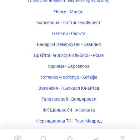
Пари Сен-Жермен - Манчестер Юнайтед
Челси - Милан
Барселона - Ноттингем Форест
Наполи - Сельта
Байер 04 Леверкузен - Севилья
Брайтон энд Хоув Альбион - Рома
Удинезе - Барселона
Тоттенхэм Хотспур - Хетафе
Валенсия - Ньюкасл Юнайтед
Галатасарай - Вильярреал
ФК Шальке 04 - Аталанта
Ференцварош ТК - Реал Мадрид
Стад Ренне - Брентфорд