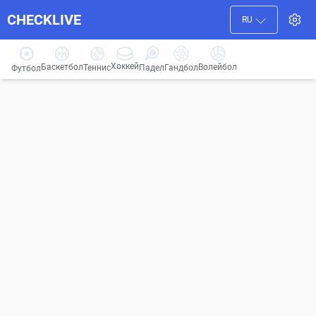
CHECKLIVE
RU
Хоккей
Баскетбол
Волейбол
Гандбол
Теннис
Падел
Футбол