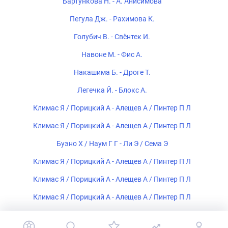
Бартункова Н. - А. Анисимова
Пегула Дж. - Рахимова К.
Голубич В. - Свёнтек И.
Навоне М. - Фис А.
Накашима Б. - Дроге Т.
Легечка Й. - Блокс А.
Климас Я / Порицкий А - Алещев А / Пинтер П Л
Климас Я / Порицкий А - Алещев А / Пинтер П Л
Буэно Х / Наум Г Г - Ли Э / Сема Э
Климас Я / Порицкий А - Алещев А / Пинтер П Л
Климас Я / Порицкий А - Алещев А / Пинтер П Л
Климас Я / Порицкий А - Алещев А / Пинтер П Л
Климас Я / Порицкий А - Алещев А / Пинтер П Л