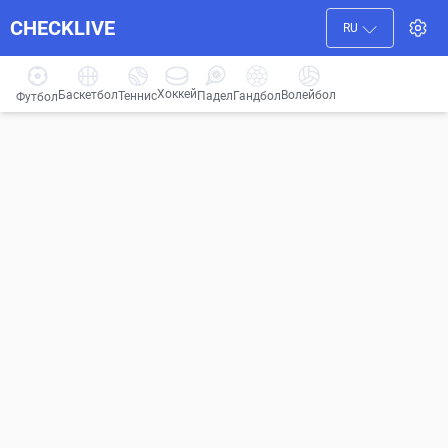
CHECKLIVE
RU
Хоккей
Баскетбол
Волейбол
Гандбол
Теннис
Падел
Футбол