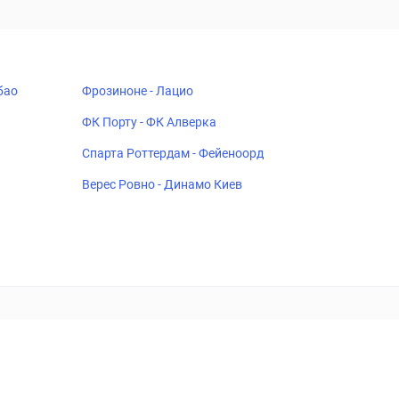
бао
Фрозиноне - Лацио
ФК Порту - ФК Алверка
Спарта Роттердам - Фейеноорд
Верес Ровно - Динамо Киев
18+
Когда пропадает удовольствие - остановись!
ка