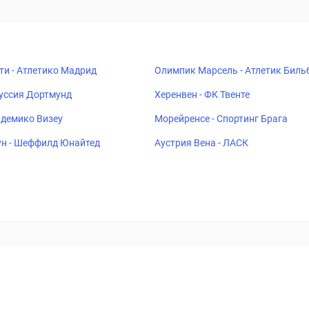
ти - Атлетико Мадрид
Олимпик Марсель - Атлетик Биль
руссия Дортмунд
Херенвен - ФК Твенте
адемико Визеу
Морейренсе - Спортинг Брага
н - Шеффилд Юнайтед
Аустрия Вена - ЛАСК
ставок
Букмекеры
Политика конфиденциальности
Поддерж