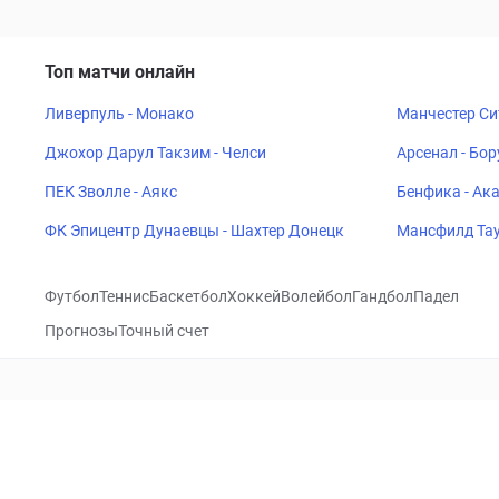
Топ матчи онлайн
Ливерпуль - Монако
Манчестер Си
Джохор Дарул Такзим - Челси
Арсенал - Бо
ПЕК Зволле - Аякс
Бенфика - Ак
ФК Эпицентр Дунаевцы - Шахтер Донецк
Мансфилд Тау
Футбол
Теннис
Баскетбол
Хоккей
Волейбол
Гандбол
Падел
Прогнозы
Точный счет
Посетить
VK
CHECKLIVE
Прогнозы
Капперы
Фрибеты
Школа 