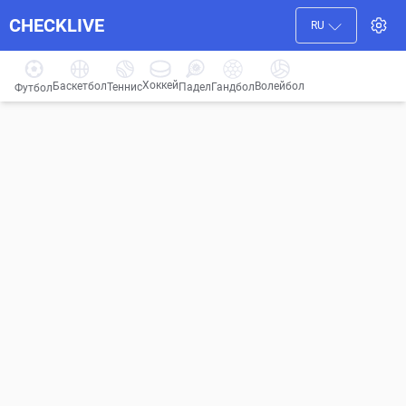
CHECKLIVE
RU
Хоккей
Баскетбол
Волейбол
Гандбол
Теннис
Падел
Футбол