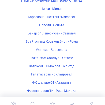
Пари Сен-Жермен - Манчестер Юнайтед
Челси - Милан
Барселона - Ноттингем Форест
Наполи - Сельта
Байер 04 Леверкузен - Севилья
Брайтон энд Хоув Альбион - Рома
Удинезе - Барселона
Тоттенхэм Хотспур - Хетафе
Валенсия - Ньюкасл Юнайтед
Галатасарай - Вильярреал
ФК Шальке 04 - Аталанта
Ференцварош ТК - Реал Мадрид
Стад Ренне - Брентфорд