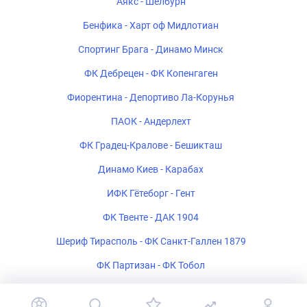
Аякс - Шелбурн
Бенфика - Харт оф Мидлотиан
Спортинг Брага - Динамо Минск
ФК Дебрецен - ФК Копенгаген
Фиорентина - Депортиво Ла-Корунья
ПАОК - Андерлехт
ФК Градец-Кралове - Бешикташ
Динамо Киев - Карабах
ИФК Гётеборг - Гент
ФК Твенте - ДАК 1904
Шериф Тирасполь - ФК Санкт-Галлен 1879
ФК Партизан - ФК Тобол
Богемиан - ФК Мидтьюлланн