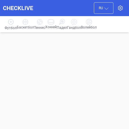
CHECKLIVE
RU
Хоккей
Баскетбол
Волейбол
Гандбол
Теннис
Падел
Футбол