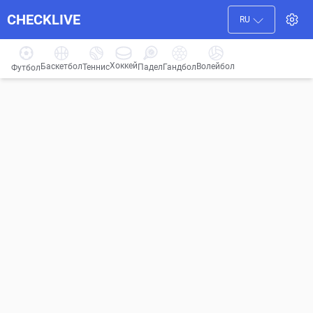
CHECKLIVE
RU
Хоккей
Баскетбол
Волейбол
Гандбол
Теннис
Падел
Футбол