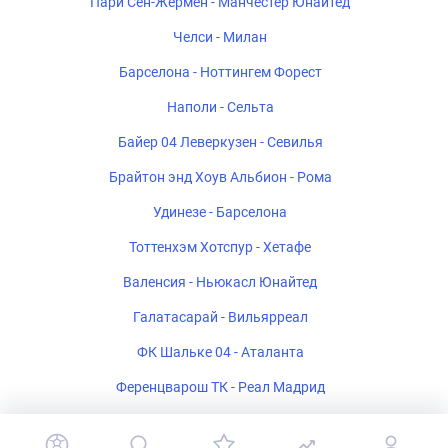
Пари Сен-Жермен - Манчестер Юнайтед
Челси - Милан
Барселона - Ноттингем Форест
Наполи - Сельта
Байер 04 Леверкузен - Севилья
Брайтон энд Хоув Альбион - Рома
Удинезе - Барселона
Тоттенхэм Хотспур - Хетафе
Валенсия - Ньюкасл Юнайтед
Галатасарай - Вильярреал
ФК Шальке 04 - Аталанта
Ференцварош ТК - Реал Мадрид
Стад Ренне - Брентфорд