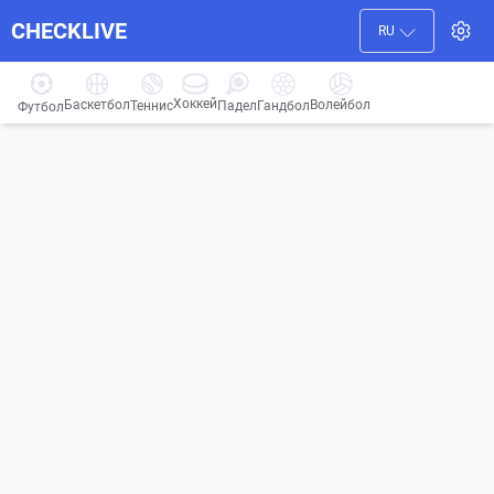
CHECKLIVE
RU
Хоккей
Баскетбол
Волейбол
Гандбол
Теннис
Падел
Футбол