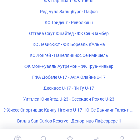
ФК Партизан - ФК Тобол
Ред Булл Зальцбург - Пафос
КС Тридент - Революшн
Оттава Саут Юнайтед - ФК Сен-Ламбер
КС Левис-Эст - ФК Бореаль д'Альма
КС Лонгёй - Панеллиниос Сен-Мишель
ФК Мон-Руаяль Аутремон - ФК Труа-Ривьер
ГФА Добеле U-17 - АФА Олайне U-17
Дескаос U-17 - Ти Гу U-17
Уиттлси Юнайтед U-23 - Эссендон Роялс U-23
Жёнесс Спортив де Квилу-Нгонго U-17 - Ю-Эс Баннинг Талент U-
17
Вилла San Carlos Reserve - Депортиво Лаферрере Ii
ЧС Ультра U-17 - ФК Пати U-17