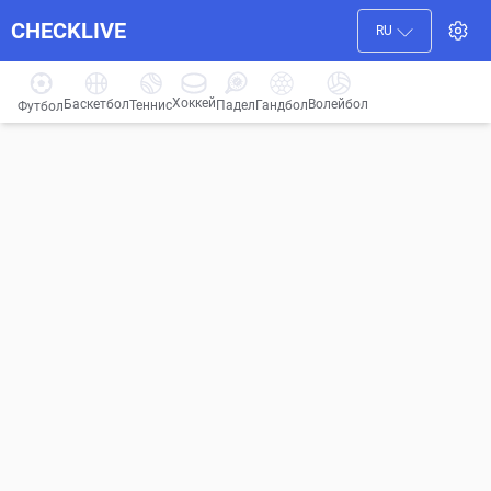
CHECKLIVE
RU
Хоккей
Баскетбол
Волейбол
Гандбол
Теннис
Падел
Футбол