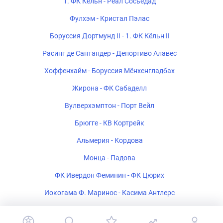
1. ФК Кёльн - Реал Сосьедад
Фулхэм - Кристал Пэлас
Боруссия Дортмунд II - 1. ФК Кёльн II
Расинг де Сантандер - Депортиво Алавес
Хоффенхайм - Боруссия Мёнхенгладбах
Жирона - ФК Сабаделл
Вулверхэмптон - Порт Вейл
Брюгге - КВ Кортрейк
Альмерия - Кордова
Монца - Падова
ФК Ивердон Феминин - ФК Цюрих
Иокогама Ф. Маринос - Касима Антлерс
Полония Варшава - Рух Хожув