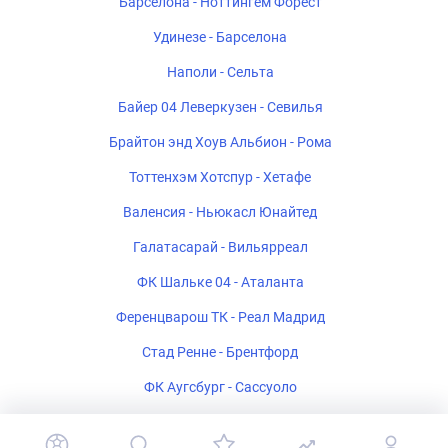
Барселона - Ноттингем Форест
Удинезе - Барселона
Наполи - Сельта
Байер 04 Леверкузен - Севилья
Брайтон энд Хоув Альбион - Рома
Тоттенхэм Хотспур - Хетафе
Валенсия - Ньюкасл Юнайтед
Галатасарай - Вильярреал
ФК Шальке 04 - Аталанта
Ференцварош ТК - Реал Мадрид
Стад Ренне - Брентфорд
ФК Аугсбург - Сассуоло
Ипсвич Таун - Райо Вальекано