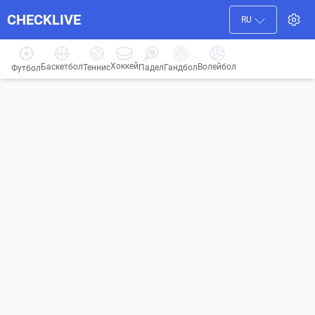
CHECKLIVE
RU
Хоккей
Баскетбол
Волейбол
Гандбол
Теннис
Падел
Футбол