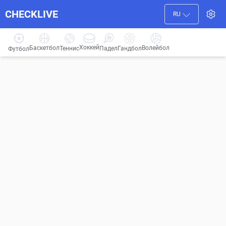
CHECKLIVE
RU
Хоккей
Баскетбол
Волейбол
Гандбол
Теннис
Падел
Футбол