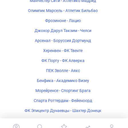
Манчестер Сити - Атлетико Мадрид
Олимпик Марсель - Атлетик Бильбао
Фрозиноне - Лацио
Джохор Дарул Такзим - Челси
Арсенал - Боруссия Дортмунд
Херенвен - ФК Твенте
ФК Порту - ФК Алверка
ПЕК Зволле - Аякс
Бенфика - Академико Визеу
Морейренсе - Спортинг Брага
Спарта Роттердам - Фейеноорд
ФК Эпицентр Дунаевцы - Шахтер Донецк
Салернитана - Катандзаро U-19