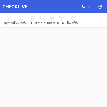
CHECKLIVE
RU
Хоккей
Баскетбол
Волейбол
Гандбол
Теннис
Падел
Футбол