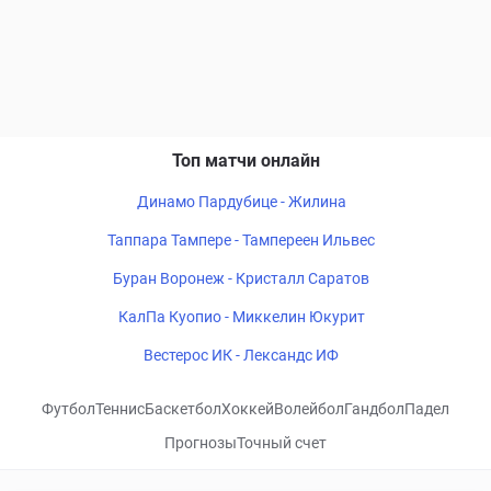
Топ матчи онлайн
Динамо Пардубице - Жилина
Таппара Тампере - Тампереен Ильвес
Буран Воронеж - Кристалл Саратов
КалПа Куопио - Миккелин Юкурит
Вестерос ИК - Лександс ИФ
Футбол
Теннис
Баскетбол
Хоккей
Волейбол
Гандбол
Падел
Прогнозы
Точный счет