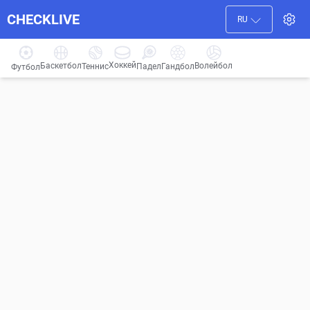
CHECKLIVE
RU
Хоккей
Баскетбол
Волейбол
Гандбол
Теннис
Падел
Футбол