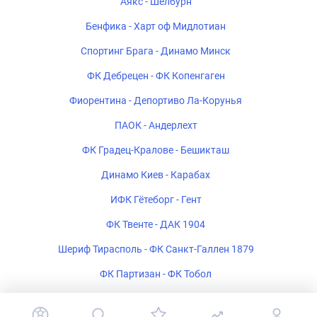
Аякс - Шелбурн
Бенфика - Харт оф Мидлотиан
Спортинг Брага - Динамо Минск
ФК Дебрецен - ФК Копенгаген
Фиорентина - Депортиво Ла-Корунья
ПАОК - Андерлехт
ФК Градец-Кралове - Бешикташ
Динамо Киев - Карабах
ИФК Гётеборг - Гент
ФК Твенте - ДАК 1904
Шериф Тирасполь - ФК Санкт-Галлен 1879
ФК Партизан - ФК Тобол
Богемиан - ФК Мидтьюлланн