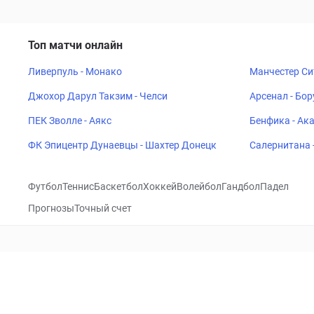
Топ матчи онлайн
Ливерпуль - Монако
Манчестер Си
Джохор Дарул Такзим - Челси
Арсенал - Бо
ПЕК Зволле - Аякс
Бенфика - Ак
ФК Эпицентр Дунаевцы - Шахтер Донецк
Салернитана 
Футбол
Теннис
Баскетбол
Хоккей
Волейбол
Гандбол
Падел
Прогнозы
Точный счет
Посетить
VK
CHECKLIVE
Прогнозы
Капперы
Фрибеты
Школа 