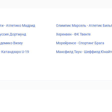
ти - Атлетико Мадрид
Олимпик Марсель - Атлетик Биль
руссия Дортмунд
Херенвен - ФК Твенте
адемико Визеу
Морейренсе - Спортинг Брага
- Катандзаро U-19
Мансфилд Таун - Шеффилд Юнайт
ставок
Букмекеры
Политика конфиденциальности
Поддерж