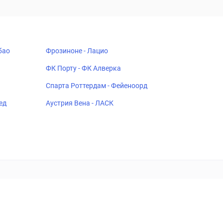
бао
Фрозиноне - Лацио
ФК Порту - ФК Алверка
Спарта Роттердам - Фейеноорд
ед
Аустрия Вена - ЛАСК
18+
Когда пропадает удовольствие - остановись!
ка