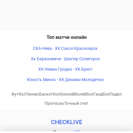
Топ матчи онлайн
СКА-Нева - ХК Сокол Красноярск
Хк Барановичи - Шахтер Солигорск
ХК Неман Гродно - ХК Брест
Юность Минск - ХК Динамо Молодечно
Футбол
Теннис
Баскетбол
Хоккей
Волейбол
Гандбол
Падел
Прогнозы
Точный счет
CHECKLIVE
Посетить
VK