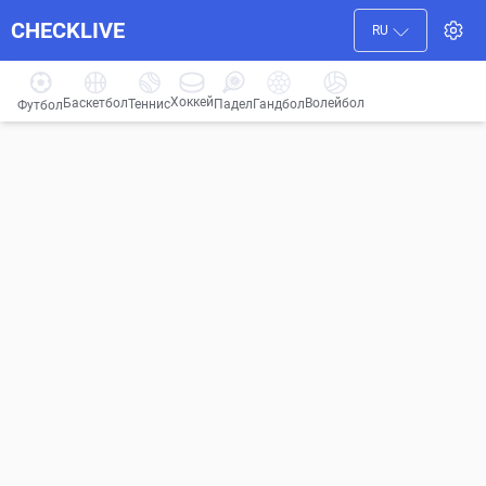
CHECKLIVE
RU
Хоккей
Баскетбол
Волейбол
Гандбол
Теннис
Падел
Футбол