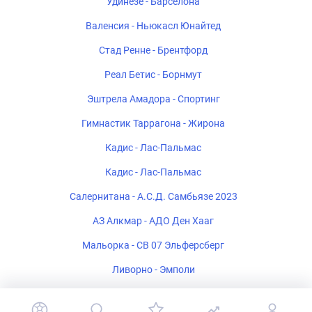
Удинезе - Барселона
Валенсия - Ньюкасл Юнайтед
Стад Ренне - Брентфорд
Реал Бетис - Борнмут
Эштрела Амадора - Спортинг
Гимнастик Таррагона - Жирона
Кадис - Лас-Пальмас
Кадис - Лас-Пальмас
Салернитана - А.С.Д. Самбьязе 2023
АЗ Алкмар - АДО Ден Хааг
Мальорка - СВ 07 Эльферсберг
Ливорно - Эмполи
Ремо - Атлетико Минейро