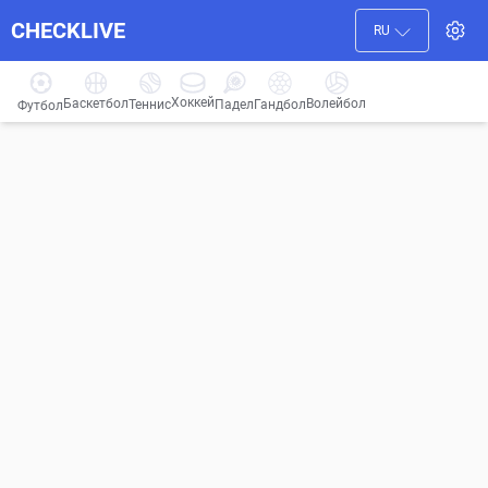
CHECKLIVE
RU
Хоккей
Баскетбол
Волейбол
Гандбол
Теннис
Падел
Футбол